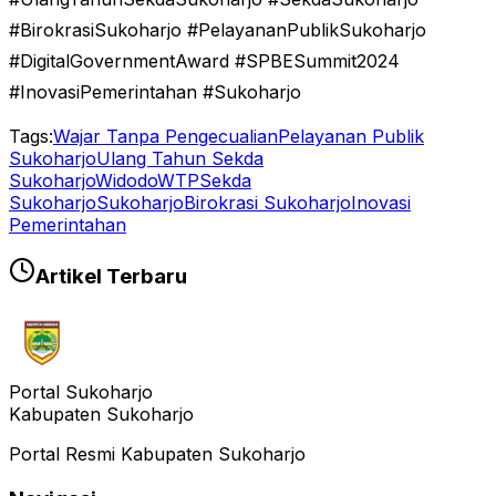
#BirokrasiSukoharjo #PelayananPublikSukoharjo
#DigitalGovernmentAward #SPBESummit2024
#InovasiPemerintahan #Sukoharjo
Tags:
Wajar Tanpa Pengecualian
Pelayanan Publik
Sukoharjo
Ulang Tahun Sekda
Sukoharjo
Widodo
WTP
Sekda
Sukoharjo
Sukoharjo
Birokrasi Sukoharjo
Inovasi
Pemerintahan
Artikel Terbaru
Portal Sukoharjo
Kabupaten Sukoharjo
Portal Resmi Kabupaten Sukoharjo