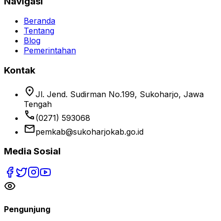
Navigasi
Beranda
Tentang
Blog
Pemerintahan
Kontak
location_on
Jl. Jend. Sudirman No.199, Sukoharjo, Jawa
Tengah
phone
(0271) 593068
email
pemkab@sukoharjokab.go.id
Media Sosial
Pengunjung