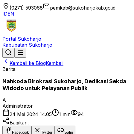
location_on
email
(0271) 593068
pemkab@sukoharjokab.go.id
ID
EN
Portal Sukoharjo
Kabupaten Sukoharjo
Kembali ke Blog
Kembali
Berita
Nahkoda Birokrasi Sukoharjo, Dedikasi Sekda
Widodo untuk Pelayanan Publik
A
Administrator
24 Mei 2024 14.05
1
min
94
Bagikan:
Facebook
Twitter
Salin