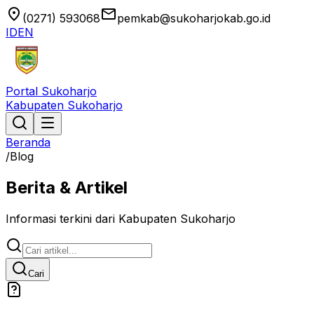
location_on
email
(0271) 593068
pemkab@sukoharjokab.go.id
ID
EN
Portal Sukoharjo
Kabupaten Sukoharjo
Beranda
/
Blog
Berita & Artikel
Informasi terkini dari Kabupaten Sukoharjo
Cari