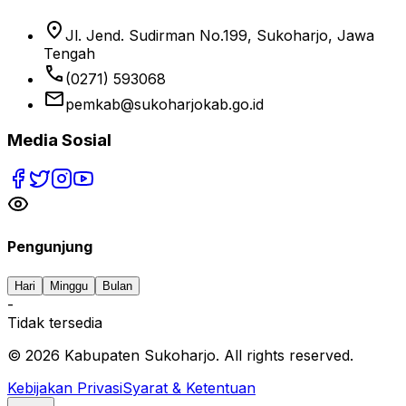
location_on
Jl. Jend. Sudirman No.199, Sukoharjo, Jawa
Tengah
phone
(0271) 593068
email
pemkab@sukoharjokab.go.id
Media Sosial
Pengunjung
Hari
Minggu
Bulan
-
Tidak tersedia
©
2026
Kabupaten Sukoharjo. All rights reserved.
Kebijakan Privasi
Syarat & Ketentuan