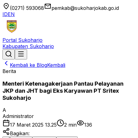
location_on
email
(0271) 593068
pemkab@sukoharjokab.go.id
ID
EN
Portal Sukoharjo
Kabupaten Sukoharjo
Kembali ke Blog
Kembali
Berita
Menteri Ketenagakerjaan Pantau Pelayanan
JKP dan JHT bagi Eks Karyawan PT Sritex
Sukoharjo
A
Administrator
17 Maret 2025 13.25
2
min
136
Bagikan: