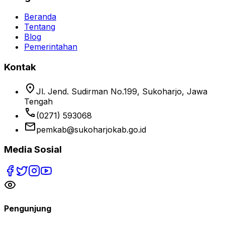
Beranda
Tentang
Blog
Pemerintahan
Kontak
location_on
Jl. Jend. Sudirman No.199, Sukoharjo, Jawa
Tengah
phone
(0271) 593068
email
pemkab@sukoharjokab.go.id
Media Sosial
Pengunjung