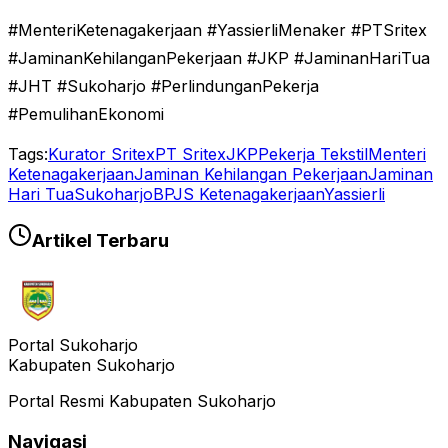
#MenteriKetenagakerjaan #YassierliMenaker #PTSritex
#JaminanKehilanganPekerjaan #JKP #JaminanHariTua
#JHT #Sukoharjo #PerlindunganPekerja
#PemulihanEkonomi
Tags:
Kurator Sritex
PT Sritex
JKP
Pekerja Tekstil
Menteri
Ketenagakerjaan
Jaminan Kehilangan Pekerjaan
Jaminan
Hari Tua
Sukoharjo
BPJS Ketenagakerjaan
Yassierli
Artikel Terbaru
Portal Sukoharjo
Kabupaten Sukoharjo
Portal Resmi Kabupaten Sukoharjo
Navigasi