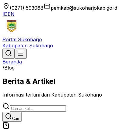
location_on
email
(0271) 593068
pemkab@sukoharjokab.go.id
ID
EN
Portal Sukoharjo
Kabupaten Sukoharjo
Beranda
/
Blog
Berita & Artikel
Informasi terkini dari Kabupaten Sukoharjo
Cari