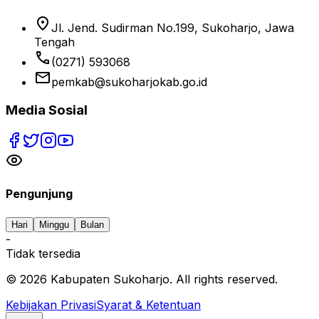
location_on
Jl. Jend. Sudirman No.199, Sukoharjo, Jawa
Tengah
phone
(0271) 593068
email
pemkab@sukoharjokab.go.id
Media Sosial
Pengunjung
Hari
Minggu
Bulan
-
Tidak tersedia
©
2026
Kabupaten Sukoharjo. All rights reserved.
Kebijakan Privasi
Syarat & Ketentuan