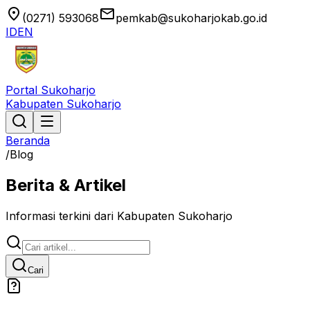
location_on
email
(0271) 593068
pemkab@sukoharjokab.go.id
ID
EN
Portal Sukoharjo
Kabupaten Sukoharjo
Beranda
/
Blog
Berita & Artikel
Informasi terkini dari Kabupaten Sukoharjo
Cari