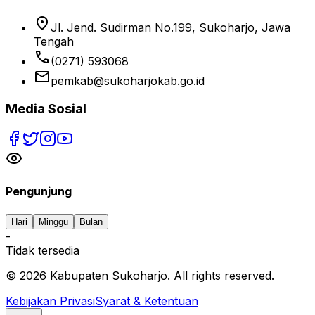
location_on
Jl. Jend. Sudirman No.199, Sukoharjo, Jawa
Tengah
phone
(0271) 593068
email
pemkab@sukoharjokab.go.id
Media Sosial
Pengunjung
Hari
Minggu
Bulan
-
Tidak tersedia
©
2026
Kabupaten Sukoharjo. All rights reserved.
Kebijakan Privasi
Syarat & Ketentuan