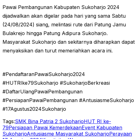
Pawai Pembangunan Kabupaten Sukoharjo 2024
dijadwalkan akan digelar pada hari yang sama Sabtu
(24/08/2024) siang, melintasi rute dari Patung Jamu
Bulakrejo hingga Patung Adipura Sukoharjo.
Masyarakat Sukoharjo dan sekitarnya diharapkan dapat
menyaksikan dan turut memeriahkan acara ini.
#PendaftaranPawaiSukoharjo2024
#HUTRIke79Sukoharjo #SukoharjoBerkreasi
#DaftarUlangPawaiPembangunan
#PersiapanPawaiPembangunan #AntusiasmeSukoharjo
#17Agustus2024Sukoharjo
Tags:
SMK Bina Patria 2 Sukoharjo
HUT RI ke-
79
Persiapan Pawai Kemerdekaan
Event Kabupaten
Sukoharjo
Antusiasme Masyarakat Sukoharjo
Perayaan