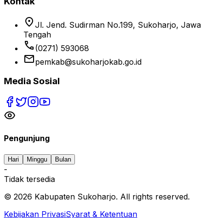
Kontak
location_on
Jl. Jend. Sudirman No.199, Sukoharjo, Jawa
Tengah
phone
(0271) 593068
email
pemkab@sukoharjokab.go.id
Media Sosial
Pengunjung
Hari
Minggu
Bulan
-
Tidak tersedia
©
2026
Kabupaten Sukoharjo. All rights reserved.
Kebijakan Privasi
Syarat & Ketentuan