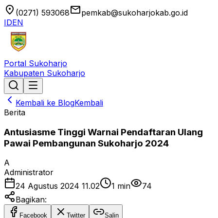
location_on
email
(0271) 593068
pemkab@sukoharjokab.go.id
ID
EN
Portal Sukoharjo
Kabupaten Sukoharjo
Kembali ke Blog
Kembali
Berita
Antusiasme Tinggi Warnai Pendaftaran Ulang
Pawai Pembangunan Sukoharjo 2024
A
Administrator
24 Agustus 2024 11.02
1
min
74
Bagikan:
Facebook
Twitter
Salin