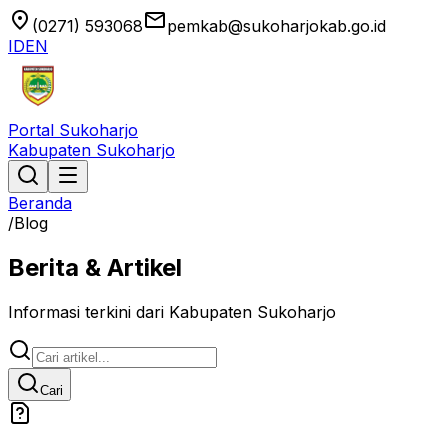
location_on
email
(0271) 593068
pemkab@sukoharjokab.go.id
ID
EN
Portal Sukoharjo
Kabupaten Sukoharjo
Beranda
/
Blog
Berita & Artikel
Informasi terkini dari Kabupaten Sukoharjo
Cari