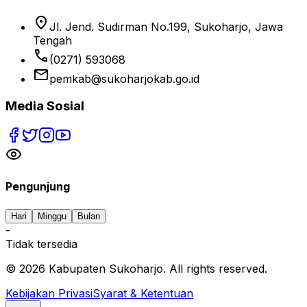
location_on
Jl. Jend. Sudirman No.199, Sukoharjo, Jawa
Tengah
phone
(0271) 593068
email
pemkab@sukoharjokab.go.id
Media Sosial
Pengunjung
Hari
Minggu
Bulan
-
Tidak tersedia
©
2026
Kabupaten Sukoharjo. All rights reserved.
Kebijakan Privasi
Syarat & Ketentuan