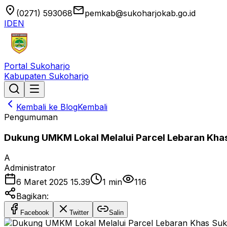
location_on
email
(0271) 593068
pemkab@sukoharjokab.go.id
ID
EN
Portal Sukoharjo
Kabupaten Sukoharjo
Kembali ke Blog
Kembali
Pengumuman
Dukung UMKM Lokal Melalui Parcel Lebaran Kha
A
Administrator
6 Maret 2025 15.39
1
min
116
Bagikan:
Facebook
Twitter
Salin