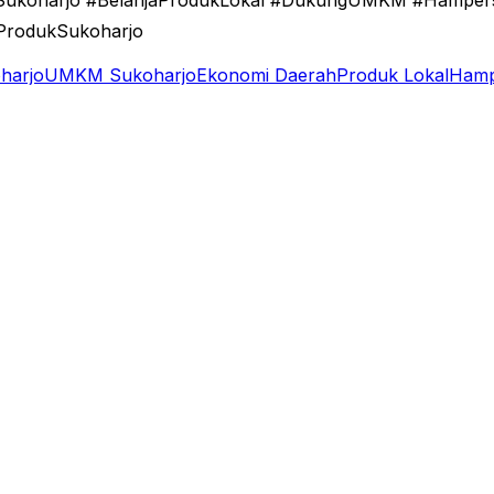
Sukoharjo #BelanjaProdukLokal #DukungUMKM #Hamper
ProdukSukoharjo
harjo
UMKM Sukoharjo
Ekonomi Daerah
Produk Lokal
Hamp