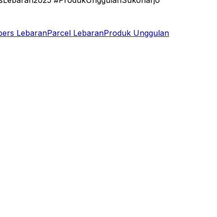
sLebaran2025 #ProdukUnggulanSukoharjo
ers Lebaran
Parcel Lebaran
Produk Unggulan