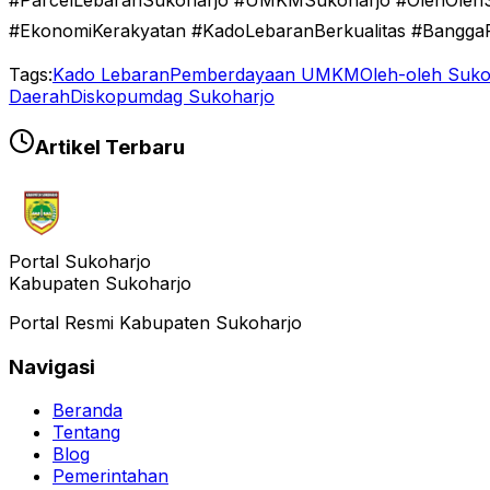
#ParcelLebaranSukoharjo #UMKMSukoharjo #OlehOleh
#EkonomiKerakyatan #KadoLebaranBerkualitas #Bangga
Tags:
Kado Lebaran
Pemberdayaan UMKM
Oleh-oleh Suko
Daerah
Diskopumdag Sukoharjo
Artikel Terbaru
Portal Sukoharjo
Kabupaten Sukoharjo
Portal Resmi Kabupaten Sukoharjo
Navigasi
Beranda
Tentang
Blog
Pemerintahan