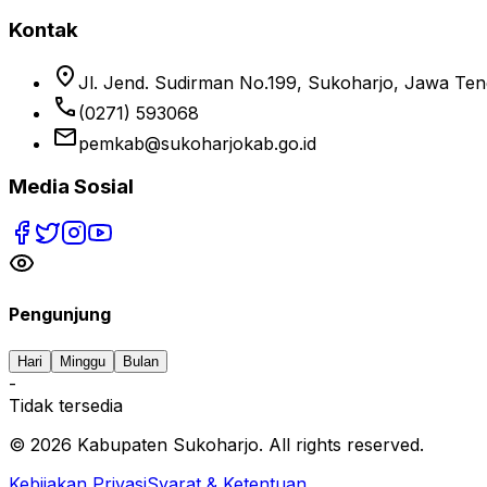
Kontak
location_on
Jl. Jend. Sudirman No.199, Sukoharjo, Jawa Te
phone
(0271) 593068
email
pemkab@sukoharjokab.go.id
Media Sosial
Pengunjung
Hari
Minggu
Bulan
-
Tidak tersedia
©
2026
Kabupaten Sukoharjo. All rights reserved.
Kebijakan Privasi
Syarat & Ketentuan