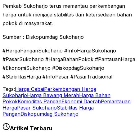
Pemkab Sukoharjo terus memantau perkembangan
harga untuk menjaga stabilitas dan ketersediaan bahan
pokok di masyarakat.
Sumber : Diskopumdag Sukoharjo
#HargaPanganSukoharjo #InfoHargaSukoharjo
#PasarSukoharjo #HargaBahanPokok #PantauanHarga
#EkonomiSukoharjo #DiskopdagSukoharjo
#StabilitasHarga #InfoPasar #PasarTradisional
Tags:
Harga Cabai
Perkembangan Harga
Sukoharjo
Harga Bawang Merah
Harga Bahan
Pokok
Komoditas Pangan
Ekonomi Daerah
Pemantauan
Harga
Pasar Sukoharjo
Stabilitas Harga
Pangan
Diskopumdag Sukoharjo
Artikel Terbaru