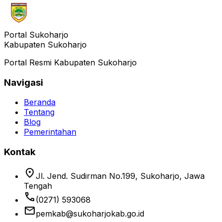
Portal Sukoharjo
Kabupaten Sukoharjo
Portal Resmi Kabupaten Sukoharjo
Navigasi
Beranda
Tentang
Blog
Pemerintahan
Kontak
location_on
Jl. Jend. Sudirman No.199, Sukoharjo, Jawa
Tengah
phone
(0271) 593068
email
pemkab@sukoharjokab.go.id