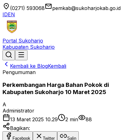
location_on
email
(0271) 593068
pemkab@sukoharjokab.go.id
ID
EN
Portal Sukoharjo
Kabupaten Sukoharjo
Kembali ke Blog
Kembali
Pengumuman
Perkembangan Harga Bahan Pokok di
Kabupaten Sukoharjo 10 Maret 2025
A
Administrator
13 Maret 2025 10.29
2
min
88
Bagikan:
Facebook
Twitter
Salin