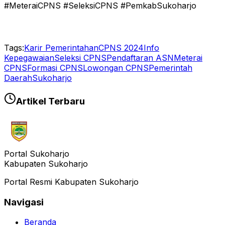
#MeteraiCPNS #SeleksiCPNS #PemkabSukoharjo
Tags:
Karir Pemerintahan
CPNS 2024
Info
Kepegawaian
Seleksi CPNS
Pendaftaran ASN
Meterai
CPNS
Formasi CPNS
Lowongan CPNS
Pemerintah
Daerah
Sukoharjo
Artikel Terbaru
Portal Sukoharjo
Kabupaten Sukoharjo
Portal Resmi Kabupaten Sukoharjo
Navigasi
Beranda