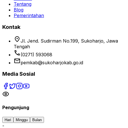
Tentang
Blog
Pemerintahan
Kontak
location_on
Jl. Jend. Sudirman No.199, Sukoharjo, Jawa
Tengah
phone
(0271) 593068
email
pemkab@sukoharjokab.go.id
Media Sosial
Pengunjung
Hari
Minggu
Bulan
-