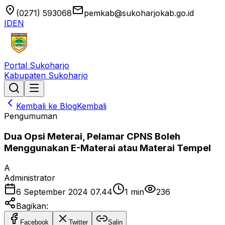
location_on
email
(0271) 593068
pemkab@sukoharjokab.go.id
ID
EN
Portal Sukoharjo
Kabupaten Sukoharjo
Kembali ke Blog
Kembali
Pengumuman
Dua Opsi Meterai, Pelamar CPNS Boleh
Menggunakan E-Materai atau Materai Tempel
A
Administrator
6 September 2024 07.44
1
min
236
Bagikan:
Facebook
Twitter
Salin