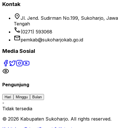
Kontak
location_on
Jl. Jend. Sudirman No.199, Sukoharjo, Jawa
Tengah
phone
(0271) 593068
email
pemkab@sukoharjokab.go.id
Media Sosial
Pengunjung
Hari
Minggu
Bulan
-
Tidak tersedia
©
2026
Kabupaten Sukoharjo. All rights reserved.