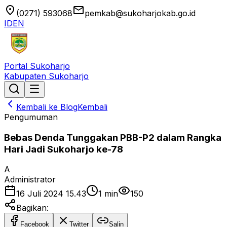
location_on
email
(0271) 593068
pemkab@sukoharjokab.go.id
ID
EN
Portal Sukoharjo
Kabupaten Sukoharjo
Kembali ke Blog
Kembali
Pengumuman
Bebas Denda Tunggakan PBB-P2 dalam Rangka
Hari Jadi Sukoharjo ke-78
A
Administrator
16 Juli 2024 15.43
1
min
150
Bagikan:
Facebook
Twitter
Salin