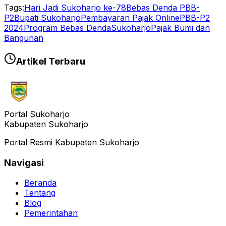
Tags:
Hari Jadi Sukoharjo ke-78
Bebas Denda PBB-
P2
Bupati Sukoharjo
Pembayaran Pajak Online
PBB-P2
2024
Program Bebas Denda
Sukoharjo
Pajak Bumi dan
Bangunan
Artikel Terbaru
Portal Sukoharjo
Kabupaten Sukoharjo
Portal Resmi Kabupaten Sukoharjo
Navigasi
Beranda
Tentang
Blog
Pemerintahan