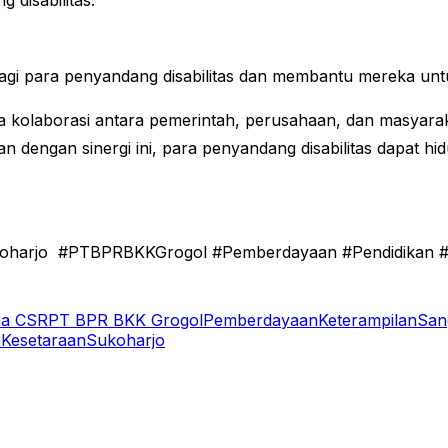
disabilitas.
i para penyandang disabilitas dan membantu mereka untuk 
 kolaborasi antara pemerintah, perusahaan, dan masyara
n dengan sinergi ini, para penyandang disabilitas dapat hi
Sukoharjo #PTBPRBKKGrogol #Pemberdayaan #Pendidikan 
a CSR
PT BPR BKK Grogol
Pemberdayaan
Keterampilan
San
n
Kesetaraan
Sukoharjo