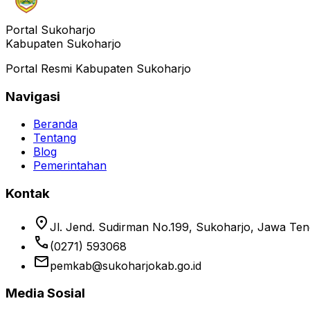
Portal Sukoharjo
Kabupaten Sukoharjo
Portal Resmi Kabupaten Sukoharjo
Navigasi
Beranda
Tentang
Blog
Pemerintahan
Kontak
location_on
Jl. Jend. Sudirman No.199, Sukoharjo, Jawa Te
phone
(0271) 593068
email
pemkab@sukoharjokab.go.id
Media Sosial