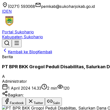
location_on
email
(0271) 593068
pemkab@sukoharjokab.go.id
ID
EN
Portal Sukoharjo
Kabupaten Sukoharjo
Kembali ke Blog
Kembali
Berita
PT BPR BKK Grogol Peduli Disabilitas, Salurkan 
A
Administrator
1 April 2024 14.33
2
min
120
Bagikan:
Facebook
Twitter
Salin