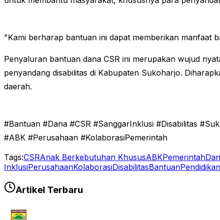
untuk membantu masyarakat, khususnya para penyandang 
"Kami berharap bantuan ini dapat memberikan manfaat bag
Penyaluran bantuan dana CSR ini merupakan wujud nyata
penyandang disabilitas di Kabupaten Sukoharjo. Diharapka
daerah.
#Bantuan #Dana #CSR #SanggarInklusi #Disabilitas #
#ABK #Perusahaan #KolaborasiPemerintah
Tags:
CSR
Anak Berkebutuhan Khusus
ABK
Pemerintah
Dan
Inklusi
Perusahaan
Kolaborasi
Disabilitas
Bantuan
Pendidika
Artikel Terbaru