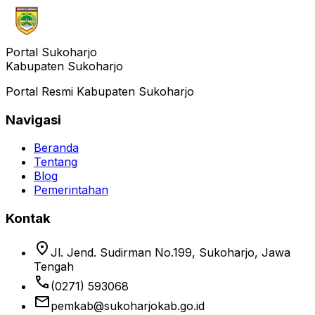
Portal Sukoharjo
Kabupaten Sukoharjo
Portal Resmi Kabupaten Sukoharjo
Navigasi
Beranda
Tentang
Blog
Pemerintahan
Kontak
location_on
Jl. Jend. Sudirman No.199, Sukoharjo, Jawa
Tengah
phone
(0271) 593068
email
pemkab@sukoharjokab.go.id