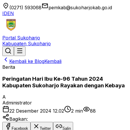
location_on
email
(0271) 593068
pemkab@sukoharjokab.go.id
ID
EN
Portal Sukoharjo
Kabupaten Sukoharjo
Kembali ke Blog
Kembali
Berita
Peringatan Hari Ibu Ke-96 Tahun 2024
Kabupaten Sukoharjo Rayakan dengan Kebaya
A
Administrator
22 Desember 2024 12.02
2
min
88
Bagikan:
Facebook
Twitter
Salin