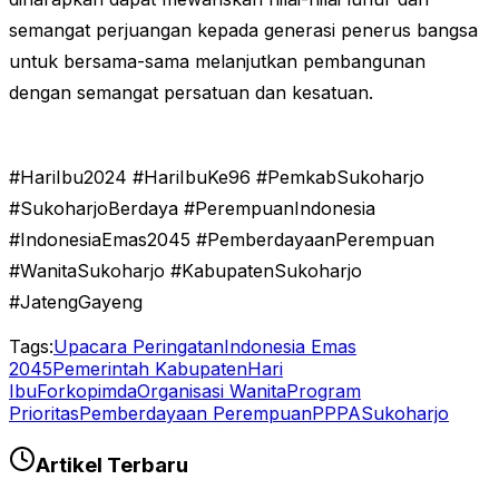
semangat perjuangan kepada generasi penerus bangsa
untuk bersama-sama melanjutkan pembangunan
dengan semangat persatuan dan kesatuan.
#HariIbu2024 #HariIbuKe96 #PemkabSukoharjo
#SukoharjoBerdaya #PerempuanIndonesia
#IndonesiaEmas2045 #PemberdayaanPerempuan
#WanitaSukoharjo #KabupatenSukoharjo
#JatengGayeng
Tags:
Upacara Peringatan
Indonesia Emas
2045
Pemerintah Kabupaten
Hari
Ibu
Forkopimda
Organisasi Wanita
Program
Prioritas
Pemberdayaan Perempuan
PPPA
Sukoharjo
Artikel Terbaru