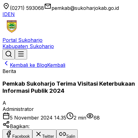
location_on
email
(0271) 593068
pemkab@sukoharjokab.go.id
ID
EN
Portal Sukoharjo
Kabupaten Sukoharjo
Kembali ke Blog
Kembali
Berita
Pemkab Sukoharjo Terima Visitasi Keterbukaan
Informasi Publik 2024
A
Administrator
5 November 2024 14.35
2
min
68
Bagikan:
Facebook
Twitter
Salin