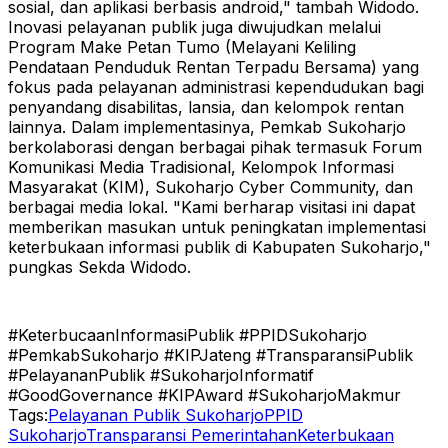
sosial, dan aplikasi berbasis android," tambah Widodo.
Inovasi pelayanan publik juga diwujudkan melalui
Program Make Petan Tumo (Melayani Keliling
Pendataan Penduduk Rentan Terpadu Bersama) yang
fokus pada pelayanan administrasi kependudukan bagi
penyandang disabilitas, lansia, dan kelompok rentan
lainnya.
Dalam implementasinya, Pemkab Sukoharjo
berkolaborasi dengan berbagai pihak termasuk Forum
Komunikasi Media Tradisional, Kelompok Informasi
Masyarakat (KIM), Sukoharjo Cyber Community, dan
berbagai media lokal.
"Kami berharap visitasi ini dapat
memberikan masukan untuk peningkatan implementasi
keterbukaan informasi publik di Kabupaten Sukoharjo,"
pungkas Sekda Widodo.
#KeterbucaanInformasiPublik #PPIDSukoharjo
#PemkabSukoharjo #KIPJateng #TransparansiPublik
#PelayananPublik #SukoharjoInformatif
#GoodGovernance #KIPAward #SukoharjoMakmur
Tags:
Pelayanan Publik Sukoharjo
PPID
Sukoharjo
Transparansi Pemerintahan
Keterbukaan