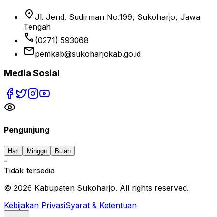
location_on
Jl. Jend. Sudirman No.199, Sukoharjo, Jawa
Tengah
phone
(0271) 593068
email
pemkab@sukoharjokab.go.id
Media Sosial
Pengunjung
Hari
Minggu
Bulan
-
Tidak tersedia
©
2026
Kabupaten Sukoharjo. All rights reserved.
Kebijakan Privasi
Syarat & Ketentuan