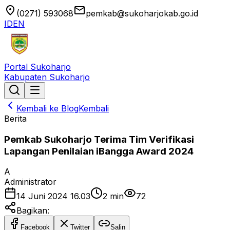
location_on
email
(0271) 593068
pemkab@sukoharjokab.go.id
ID
EN
Portal Sukoharjo
Kabupaten Sukoharjo
Kembali ke Blog
Kembali
Berita
Pemkab Sukoharjo Terima Tim Verifikasi
Lapangan Penilaian iBangga Award 2024
A
Administrator
14 Juni 2024 16.03
2
min
72
Bagikan:
Facebook
Twitter
Salin