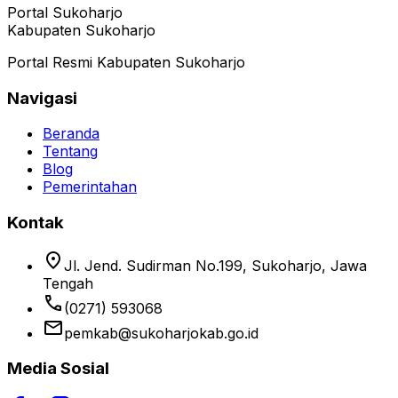
Portal Sukoharjo
Kabupaten Sukoharjo
Portal Resmi Kabupaten Sukoharjo
Navigasi
Beranda
Tentang
Blog
Pemerintahan
Kontak
location_on
Jl. Jend. Sudirman No.199, Sukoharjo, Jawa
Tengah
phone
(0271) 593068
email
pemkab@sukoharjokab.go.id
Media Sosial