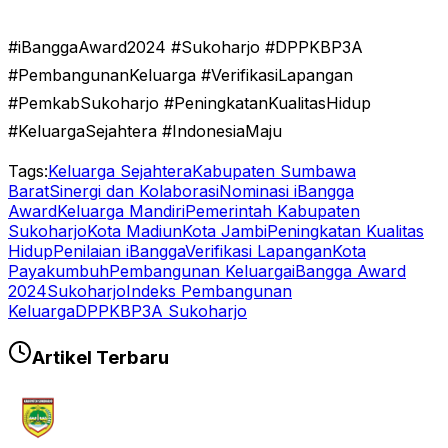
#iBanggaAward2024 #Sukoharjo #DPPKBP3A
#PembangunanKeluarga #VerifikasiLapangan
#PemkabSukoharjo #PeningkatanKualitasHidup
#KeluargaSejahtera #IndonesiaMaju
Tags:
Keluarga Sejahtera
Kabupaten Sumbawa
Barat
Sinergi dan Kolaborasi
Nominasi iBangga
Award
Keluarga Mandiri
Pemerintah Kabupaten
Sukoharjo
Kota Madiun
Kota Jambi
Peningkatan Kualitas
Hidup
Penilaian iBangga
Verifikasi Lapangan
Kota
Payakumbuh
Pembangunan Keluarga
iBangga Award
2024
Sukoharjo
Indeks Pembangunan
Keluarga
DPPKBP3A Sukoharjo
Artikel Terbaru