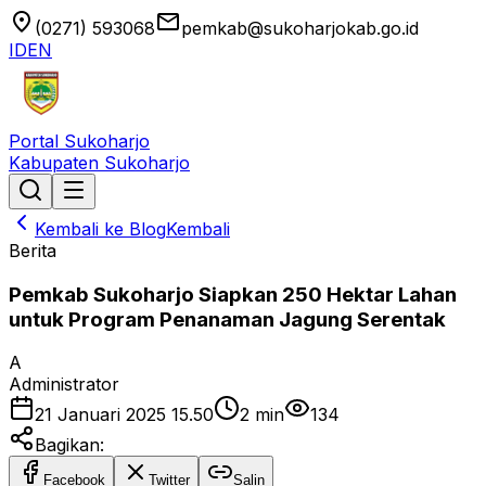
location_on
email
(0271) 593068
pemkab@sukoharjokab.go.id
ID
EN
Portal Sukoharjo
Kabupaten Sukoharjo
Kembali ke Blog
Kembali
Berita
Pemkab Sukoharjo Siapkan 250 Hektar Lahan
untuk Program Penanaman Jagung Serentak
A
Administrator
21 Januari 2025 15.50
2
min
134
Bagikan:
Facebook
Twitter
Salin