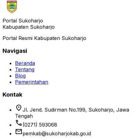
Portal Sukoharjo
Kabupaten Sukoharjo
Portal Resmi Kabupaten Sukoharjo
Navigasi
Beranda
Tentang
Blog
Pemerintahan
Kontak
location_on
Jl. Jend. Sudirman No.199, Sukoharjo, Jawa
Tengah
phone
(0271) 593068
email
pemkab@sukoharjokab.go.id