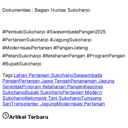
Dokumentasi : Bagian Humas Sukoharjo
#PemkabSukoharjo #SwasembadaPangan2025
#PertanianSukoharjo #JagungSukoharjo
#ModernisasiPertanian #PanganJateng
#PetaniSukoharjo #KetahananPangan #ProgramPangan
#BupatiSukoharjo
Tags:
Lahan Pertanian Sukoharjo
Swasembada
Pangan
Pertanian Jawa Tengah
Penanaman Jagung
Serentak
Program Ketahanan Pangan
Kapolres
Sukoharjo
Bupati Sukoharjo
Pertanian Modern
Sukoharjo
Kelompok Tani Sukoharjo
Tumpang
Sari
Transplanter Jagung
Modernisasi Pertanian
Artikel Terbaru