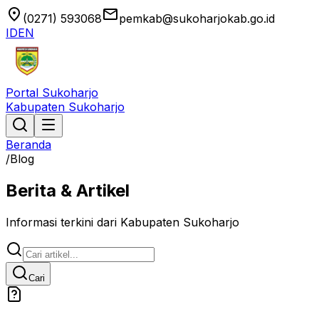
location_on
email
(0271) 593068
pemkab@sukoharjokab.go.id
ID
EN
Portal Sukoharjo
Kabupaten Sukoharjo
Beranda
/
Blog
Berita & Artikel
Informasi terkini dari Kabupaten Sukoharjo
Cari