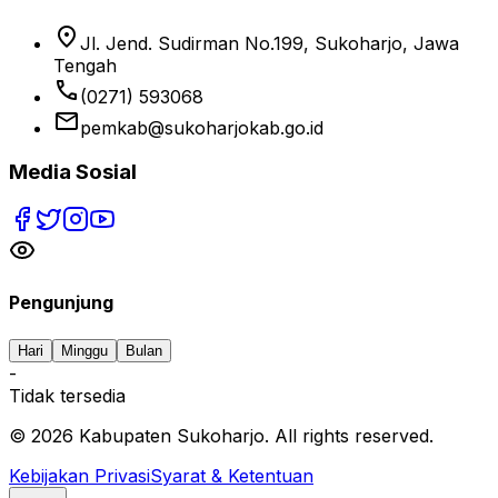
location_on
Jl. Jend. Sudirman No.199, Sukoharjo, Jawa
Tengah
phone
(0271) 593068
email
pemkab@sukoharjokab.go.id
Media Sosial
Pengunjung
Hari
Minggu
Bulan
-
Tidak tersedia
©
2026
Kabupaten Sukoharjo. All rights reserved.
Kebijakan Privasi
Syarat & Ketentuan