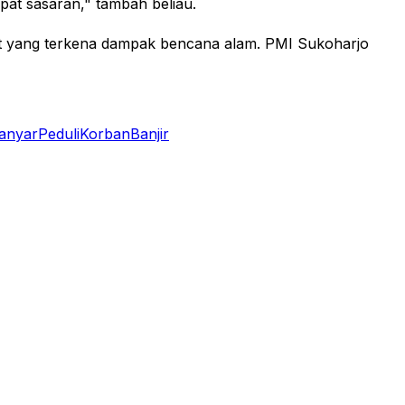
pat sasaran," tambah beliau.
at yang terkena dampak bencana alam. PMI Sukoharjo
anyar
PeduliKorbanBanjir