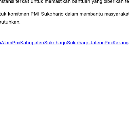
tansi terkait untuk memastikan bantuan yang diberikan te
 bentuk komitmen PMI Sukoharjo dalam membantu masyarak
butuhkan.
aAlam
PmiKabupatenSukoharjo
Sukoharjo
Jateng
PmiKarang