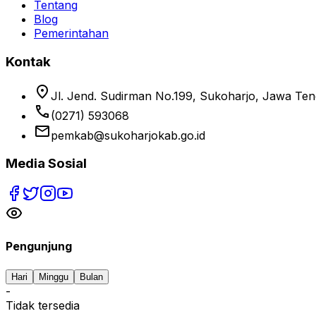
Tentang
Blog
Pemerintahan
Kontak
location_on
Jl. Jend. Sudirman No.199, Sukoharjo, Jawa Te
phone
(0271) 593068
email
pemkab@sukoharjokab.go.id
Media Sosial
Pengunjung
Hari
Minggu
Bulan
-
Tidak tersedia