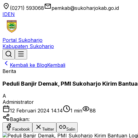
location_on
email
(0271) 593068
pemkab@sukoharjokab.go.id
ID
EN
Portal Sukoharjo
Kabupaten Sukoharjo
Kembali ke Blog
Kembali
Berita
Peduli Banjir Demak, PMI Sukoharjo Kirim Bantua
A
Administrator
12 Februari 2024 14.14
1
min
88
Bagikan:
Facebook
Twitter
Salin