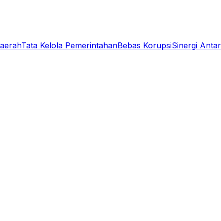
aerah
Tata Kelola Pemerintahan
Bebas Korupsi
Sinergi Antar