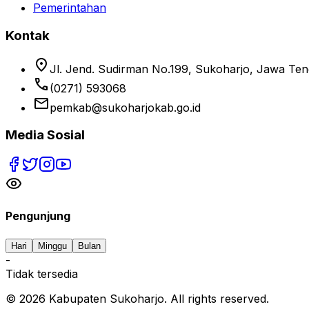
Pemerintahan
Kontak
location_on
Jl. Jend. Sudirman No.199, Sukoharjo, Jawa Te
phone
(0271) 593068
email
pemkab@sukoharjokab.go.id
Media Sosial
Pengunjung
Hari
Minggu
Bulan
-
Tidak tersedia
©
2026
Kabupaten Sukoharjo. All rights reserved.