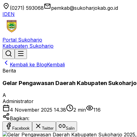
location_on
email
(0271) 593068
pemkab@sukoharjokab.go.id
ID
EN
Portal Sukoharjo
Kabupaten Sukoharjo
Kembali ke Blog
Kembali
Berita
Gelar Pengawasan Daerah Kabupaten Sukoharjo 2
A
Administrator
4 November 2025 14.38
2
min
116
Bagikan:
Facebook
Twitter
Salin