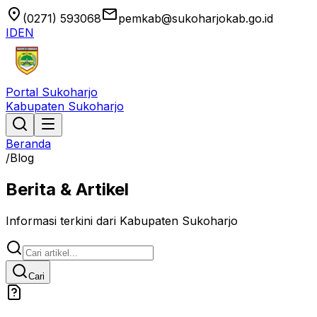
location_on
email
(0271) 593068
pemkab@sukoharjokab.go.id
ID
EN
Portal Sukoharjo
Kabupaten Sukoharjo
Beranda
/
Blog
Berita & Artikel
Informasi terkini dari Kabupaten Sukoharjo
Cari