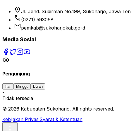
location_on
Jl. Jend. Sudirman No.199, Sukoharjo, Jawa Te
phone
(0271) 593068
email
pemkab@sukoharjokab.go.id
Media Sosial
Pengunjung
Hari
Minggu
Bulan
-
Tidak tersedia
©
2026
Kabupaten Sukoharjo. All rights reserved.
Kebijakan Privasi
Syarat & Ketentuan