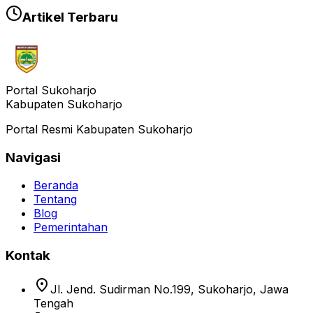
Artikel Terbaru
Portal Sukoharjo
Kabupaten Sukoharjo
Portal Resmi Kabupaten Sukoharjo
Navigasi
Beranda
Tentang
Blog
Pemerintahan
Kontak
location_on
Jl. Jend. Sudirman No.199, Sukoharjo, Jawa
Tengah