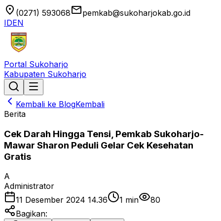
location_on
email
(0271) 593068
pemkab@sukoharjokab.go.id
ID
EN
Portal Sukoharjo
Kabupaten Sukoharjo
Kembali ke Blog
Kembali
Berita
Cek Darah Hingga Tensi, Pemkab Sukoharjo-
Mawar Sharon Peduli Gelar Cek Kesehatan
Gratis
A
Administrator
11 Desember 2024 14.36
1
min
80
Bagikan: