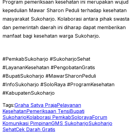
Program pemeriksaan kesehatan ini merupakan wujud
kepedulian Mawar Sharon Peduli terhadap kesehatan
masyarakat Sukoharjo. Kolaborasi antara pihak swasta
dan pemerintah daerah ini diharap dapat memberikan
manfaat bagi kesehatan warga Sukoharjo.
#PemkabSukoharjo #SukoharjoSehat
#LayananKesehatan #PengobatanGratis
#BupatiSukoharjo #MawarSharonPeduli
#InfoSukoharjo #SoloRaya #ProgramKesehatan
#KabupatenSukoharjo
Tags:
Graha Satya Praja
Pelayanan
Kesehatan
Pemeriksaan Tensi
Bupati
Sukoharjo
Kolaborasi Pemkab
Soloraya
Forum
Komunikasi Pimpinan
GMS Sukoharjo
Sukoharjo
Sehat
Cek Darah Gratis