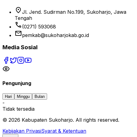
location_on
Jl. Jend. Sudirman No.199, Sukoharjo, Jawa
Tengah
phone
(0271) 593068
email
pemkab@sukoharjokab.go.id
Media Sosial
Pengunjung
Hari
Minggu
Bulan
-
Tidak tersedia
©
2026
Kabupaten Sukoharjo. All rights reserved.
Kebijakan Privasi
Syarat & Ketentuan