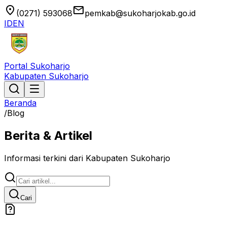
location_on
email
(0271) 593068
pemkab@sukoharjokab.go.id
ID
EN
Portal Sukoharjo
Kabupaten Sukoharjo
Beranda
/
Blog
Berita & Artikel
Informasi terkini dari Kabupaten Sukoharjo
Cari