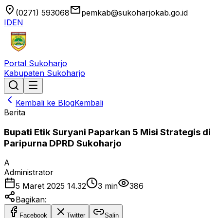
location_on
email
(0271) 593068
pemkab@sukoharjokab.go.id
ID
EN
Portal Sukoharjo
Kabupaten Sukoharjo
Kembali ke Blog
Kembali
Berita
Bupati Etik Suryani Paparkan 5 Misi Strategis di
Paripurna DPRD Sukoharjo
A
Administrator
5 Maret 2025 14.32
3
min
386
Bagikan:
Facebook
Twitter
Salin