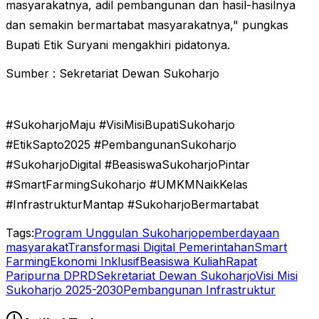
masyarakatnya, adil pembangunan dan hasil-hasilnya
dan semakin bermartabat masyarakatnya," pungkas
Bupati Etik Suryani mengakhiri pidatonya.
Sumber : Sekretariat Dewan Sukoharjo
#SukoharjoMaju #VisiMisiBupatiSukoharjo
#EtikSapto2025 #PembangunanSukoharjo
#SukoharjoDigital #BeasiswaSukoharjoPintar
#SmartFarmingSukoharjo #UMKMNaikKelas
#InfrastrukturMantap #SukoharjoBermartabat
Tags:
Program Unggulan Sukoharjo
pemberdayaan
masyarakat
Transformasi Digital Pemerintahan
Smart
Farming
Ekonomi Inklusif
Beasiswa Kuliah
Rapat
Paripurna DPRD
Sekretariat Dewan Sukoharjo
Visi Misi
Sukoharjo 2025-2030
Pembangunan Infrastruktur