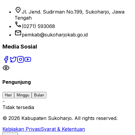
location_on
Jl. Jend. Sudirman No.199, Sukoharjo, Jawa
Tengah
phone
(0271) 593068
email
pemkab@sukoharjokab.go.id
Media Sosial
Pengunjung
Hari
Minggu
Bulan
-
Tidak tersedia
©
2026
Kabupaten Sukoharjo. All rights reserved.
Kebijakan Privasi
Syarat & Ketentuan