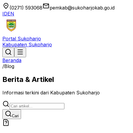
location_on
email
(0271) 593068
pemkab@sukoharjokab.go.id
ID
EN
Portal Sukoharjo
Kabupaten Sukoharjo
Beranda
/
Blog
Berita & Artikel
Informasi terkini dari Kabupaten Sukoharjo
Cari