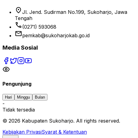
location_on
Jl. Jend. Sudirman No.199, Sukoharjo, Jawa
Tengah
phone
(0271) 593068
email
pemkab@sukoharjokab.go.id
Media Sosial
Pengunjung
Hari
Minggu
Bulan
-
Tidak tersedia
©
2026
Kabupaten Sukoharjo. All rights reserved.
Kebijakan Privasi
Syarat & Ketentuan