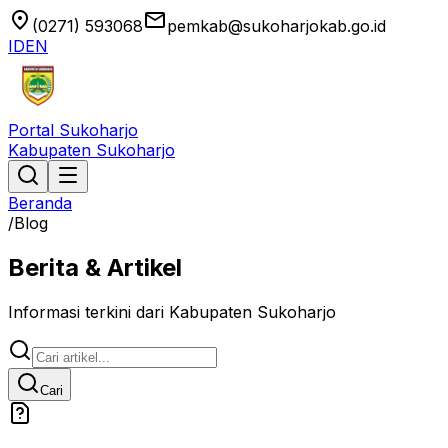
location_on
email
(0271) 593068
pemkab@sukoharjokab.go.id
ID
EN
Portal Sukoharjo
Kabupaten Sukoharjo
Beranda
/
Blog
Berita & Artikel
Informasi terkini dari Kabupaten Sukoharjo
Cari