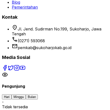
Blog
Pemerintahan
Kontak
location_on
Jl. Jend. Sudirman No.199, Sukoharjo, Jawa
Tengah
phone
(0271) 593068
email
pemkab@sukoharjokab.go.id
Media Sosial
Pengunjung
Hari
Minggu
Bulan
-
Tidak tersedia