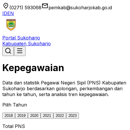
location_on
email
(0271) 593068
pemkab@sukoharjokab.go.id
ID
EN
Portal Sukoharjo
Kabupaten Sukoharjo
Kepegawaian
Data dan statistik Pegawai Negeri Sipil (PNS) Kabupaten
Sukoharjo berdasarkan golongan, perkembangan dari
tahun ke tahun, serta analisis tren kepegawaian.
Pilih Tahun
2018
2019
2020
2021
2022
2023
Total PNS