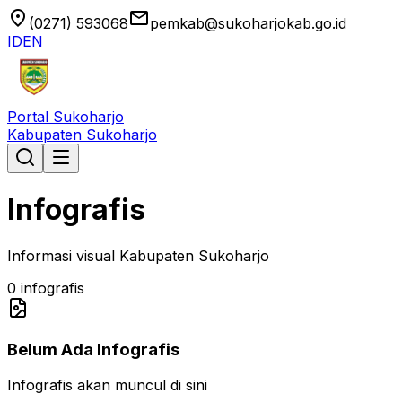
location_on
email
(0271) 593068
pemkab@sukoharjokab.go.id
ID
EN
Portal Sukoharjo
Kabupaten Sukoharjo
Infografis
Informasi visual Kabupaten Sukoharjo
0
infografis
Belum Ada Infografis
Infografis akan muncul di sini