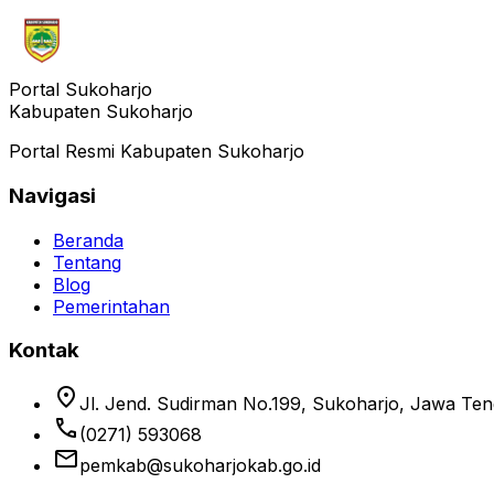
Portal Sukoharjo
Kabupaten Sukoharjo
Portal Resmi Kabupaten Sukoharjo
Navigasi
Beranda
Tentang
Blog
Pemerintahan
Kontak
location_on
Jl. Jend. Sudirman No.199, Sukoharjo, Jawa Te
phone
(0271) 593068
email
pemkab@sukoharjokab.go.id