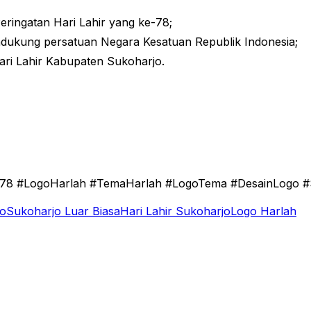
ringatan Hari Lahir yang ke-78;
ndukung persatuan Negara Kesatuan Republik Indonesia;
Hari Lahir Kabupaten Sukoharjo.
ah78 #LogoHarlah #TemaHarlah #LogoTema #DesainLogo 
jo
Sukoharjo Luar Biasa
Hari Lahir Sukoharjo
Logo Harlah