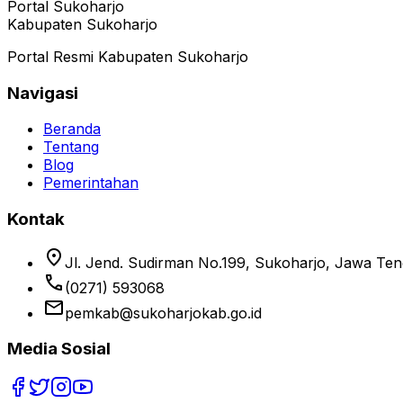
Portal Sukoharjo
Kabupaten Sukoharjo
Portal Resmi Kabupaten Sukoharjo
Navigasi
Beranda
Tentang
Blog
Pemerintahan
Kontak
location_on
Jl. Jend. Sudirman No.199, Sukoharjo, Jawa Te
phone
(0271) 593068
email
pemkab@sukoharjokab.go.id
Media Sosial