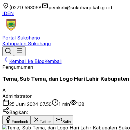
location_on
email
(0271) 593068
pemkab@sukoharjokab.go.id
ID
EN
Portal Sukoharjo
Kabupaten Sukoharjo
Kembali ke Blog
Kembali
Pengumuman
Tema, Sub Tema, dan Logo Hari Lahir Kabupate
A
Administrator
25 Juni 2024 07.50
1
min
138
Bagikan:
Facebook
Twitter
Salin