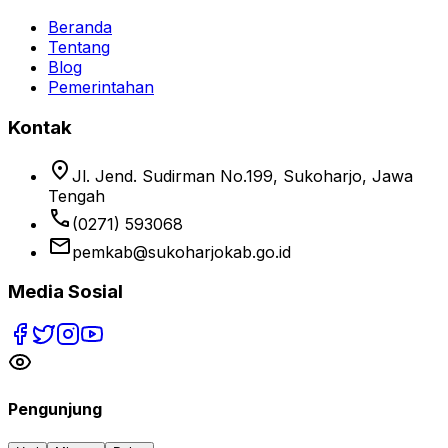
Beranda
Tentang
Blog
Pemerintahan
Kontak
location_on
Jl. Jend. Sudirman No.199, Sukoharjo, Jawa
Tengah
phone
(0271) 593068
email
pemkab@sukoharjokab.go.id
Media Sosial
Pengunjung