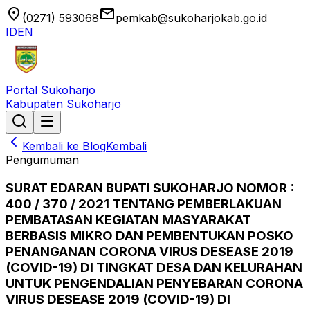
location_on
email
(0271) 593068
pemkab@sukoharjokab.go.id
ID
EN
Portal Sukoharjo
Kabupaten Sukoharjo
Kembali ke Blog
Kembali
Pengumuman
SURAT EDARAN BUPATI SUKOHARJO NOMOR :
400 / 370 / 2021 TENTANG PEMBERLAKUAN
PEMBATASAN KEGIATAN MASYARAKAT
BERBASIS MIKRO DAN PEMBENTUKAN POSKO
PENANGANAN CORONA VIRUS DESEASE 2019
(COVID-19) DI TINGKAT DESA DAN KELURAHAN
UNTUK PENGENDALIAN PENYEBARAN CORONA
VIRUS DESEASE 2019 (COVID-19) DI