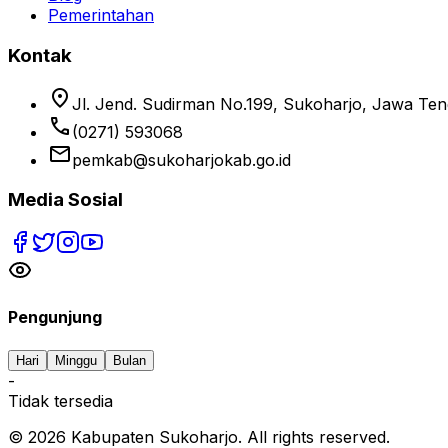
Pemerintahan
Kontak
location_on
Jl. Jend. Sudirman No.199, Sukoharjo, Jawa Te
phone
(0271) 593068
email
pemkab@sukoharjokab.go.id
Media Sosial
Pengunjung
Hari
Minggu
Bulan
-
Tidak tersedia
©
2026
Kabupaten Sukoharjo. All rights reserved.