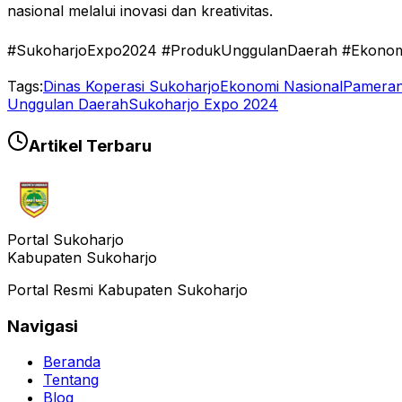
nasional melalui inovasi dan kreativitas.
#SukoharjoExpo2024 #ProdukUnggulanDaerah #Ekonom
Tags:
Dinas Koperasi Sukoharjo
Ekonomi Nasional
Pamera
Unggulan Daerah
Sukoharjo Expo 2024
Artikel Terbaru
Portal Sukoharjo
Kabupaten Sukoharjo
Portal Resmi Kabupaten Sukoharjo
Navigasi
Beranda
Tentang
Blog