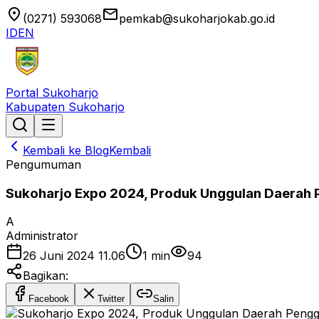
location_on
email
(0271) 593068
pemkab@sukoharjokab.go.id
ID
EN
Portal Sukoharjo
Kabupaten Sukoharjo
Kembali ke Blog
Kembali
Pengumuman
Sukoharjo Expo 2024, Produk Unggulan Daerah 
A
Administrator
26 Juni 2024 11.06
1
min
94
Bagikan:
Facebook
Twitter
Salin