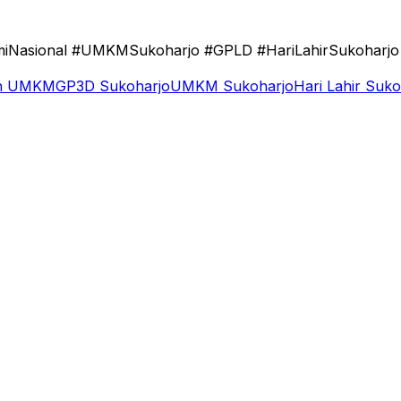
iNasional #UMKMSukoharjo #GPLD #HariLahirSukoharjo
n UMKM
GP3D Sukoharjo
UMKM Sukoharjo
Hari Lahir Suko