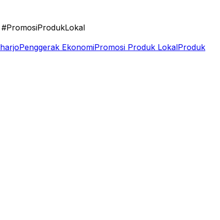
 #PromosiProdukLokal
harjo
Penggerak Ekonomi
Promosi Produk Lokal
Produk