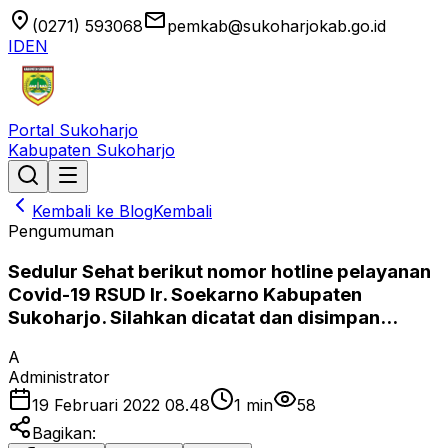
location_on
email
(0271) 593068
pemkab@sukoharjokab.go.id
ID
EN
Portal Sukoharjo
Kabupaten Sukoharjo
Kembali ke Blog
Kembali
Pengumuman
Sedulur Sehat berikut nomor hotline pelayanan
Covid-19 RSUD Ir. Soekarno Kabupaten
Sukoharjo. Silahkan dicatat dan disimpan...
A
Administrator
19 Februari 2022 08.48
1
min
58
Bagikan: