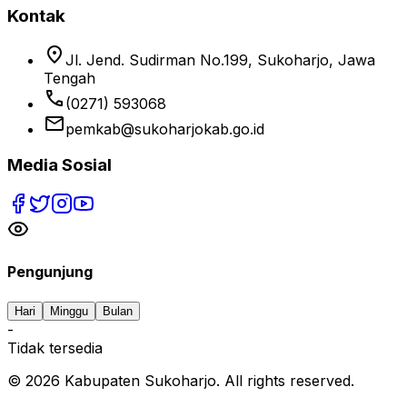
Kontak
location_on
Jl. Jend. Sudirman No.199, Sukoharjo, Jawa
Tengah
phone
(0271) 593068
email
pemkab@sukoharjokab.go.id
Media Sosial
Pengunjung
Hari
Minggu
Bulan
-
Tidak tersedia
©
2026
Kabupaten Sukoharjo. All rights reserved.