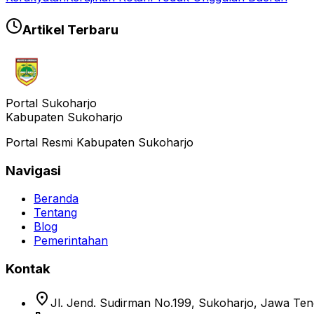
Artikel Terbaru
Portal Sukoharjo
Kabupaten Sukoharjo
Portal Resmi Kabupaten Sukoharjo
Navigasi
Beranda
Tentang
Blog
Pemerintahan
Kontak
location_on
Jl. Jend. Sudirman No.199, Sukoharjo, Jawa Te