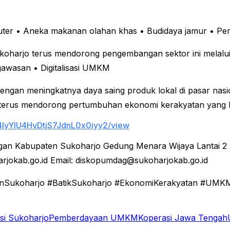
uter
• Aneka makanan olahan khas
• Budidaya jamur
• Pe
oharjo terus mendorong pengembangan sektor ini melalui
gawasan
• Digitalisasi UMKM
dengan meningkatnya daya saing produk lokal di pasar nasi
terus mendorong pertumbuhan ekonomi kerakyatan yang b
L4IyYlU4HvDtjS7JdnL0x0iyy2/view
gan Kabupaten Sukoharjo
Gedung Menara Wijaya Lantai 2
rjokab.go.id
Email: diskopumdag@sukoharjokab.go.id
Sukoharjo #BatikSukoharjo #EkonomiKerakyatan #UMKMJ
asi Sukoharjo
Pemberdayaan UMKM
Koperasi Jawa Tengah