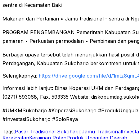
sentra di Kecamatan Baki
Makanan dan Pertanian
• Jamu tradisional - sentra di Ng
PROGRAM PENGEMBANGAN
Pemerintah Kabupaten Suk
pameran
• Perkuatan permodalan
• Pembinaan dan pen
Berbagai upaya tersebut telah menunjukkan hasil positif 
Perdagangan, Kabupaten Sukoharjo berkomitmen untuk 
Selengkapnya:
https://drive.google.com/file/d/1mtz8qm
Informasi lebih lanjut:
Dinas Koperasi UKM dan Perdagan
(0271) 593068, Fax. 593335
Website: diskopumdag.sukoha
#UMKMSukoharjo #KoperasiSukoharjo #ProdukUnggulan
#InvestasiSukoharjo #SoloRaya
Tags:
Pasar Tradisional Sukoharjo
Jamu Tradisional
Invest
Kerakyatan
Kerajinan Rotan
Produk Unggulan Daerah