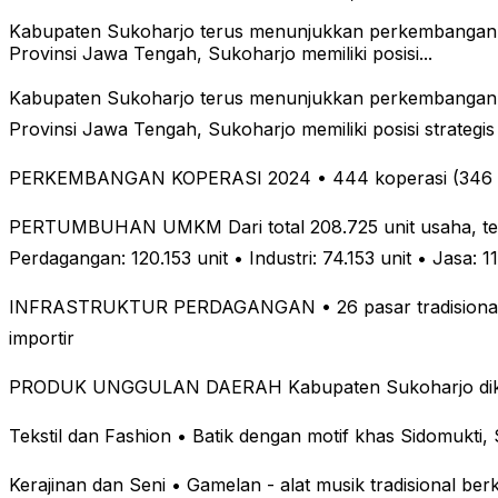
Kabupaten Sukoharjo terus menunjukkan perkembangan y
Provinsi Jawa Tengah, Sukoharjo memiliki posisi...
Kabupaten Sukoharjo terus menunjukkan perkembangan y
Provinsi Jawa Tengah, Sukoharjo memiliki posisi strat
PERKEMBANGAN KOPERASI 2024
• 444 koperasi (346 a
PERTUMBUHAN UMKM
Dari total 208.725 unit usaha, ter
Perdagangan: 120.153 unit
• Industri: 74.153 unit
• Jasa: 1
INFRASTRUKTUR PERDAGANGAN
• 26 pasar tradisiona
importir
PRODUK UNGGULAN DAERAH
Kabupaten Sukoharjo di
Tekstil dan Fashion
• Batik dengan motif khas Sidomukti, 
Kerajinan dan Seni
• Gamelan - alat musik tradisional ber