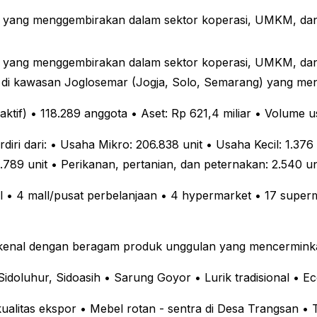
ang menggembirakan dalam sektor koperasi, UMKM, dan p
ang menggembirakan dalam sektor koperasi, UMKM, dan p
egis di kawasan Joglosemar (Jogja, Solo, Semarang) yang
ktif)
• 118.289 anggota
• Aset: Rp 621,4 miliar
• Volume us
diri dari:
• Usaha Mikro: 206.838 unit
• Usaha Kecil: 1.376 
1.789 unit
• Perikanan, pertanian, dan peternakan: 2.540 un
l
• 4 mall/pusat perbelanjaan
• 4 hypermarket
• 17 super
kenal dengan beragam produk unggulan yang mencerminka
Sidoluhur, Sidoasih
• Sarung Goyor
• Lurik tradisional
• Ec
kualitas ekspor
• Mebel rotan - sentra di Desa Trangsan
• 