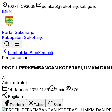
location_on
email
(0271) 593068
pemkab@sukoharjokab.go.id
ID
EN
Portal Sukoharjo
Kabupaten Sukoharjo
Kembali ke Blog
Kembali
Pengumuman
PROFIL PERKEMBANGAN KOPERASI, UMKM DA
A
Administrator
14 Januari 2025 11.59
2
min
376
Bagikan:
Facebook
Twitter
Salin