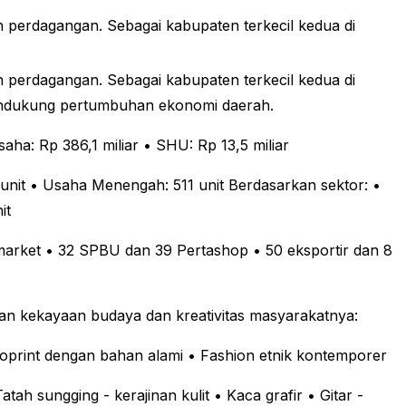
erdagangan. Sebagai kabupaten terkecil kedua di
erdagangan. Sebagai kabupaten terkecil kedua di
 mendukung pertumbuhan ekonomi daerah.
aha: Rp 386,1 miliar
• SHU: Rp 13,5 miliar
unit
• Usaha Menengah: 511 unit
Berdasarkan sektor:
•
it
market
• 32 SPBU dan 39 Pertashop
• 50 eksportir dan 8
n kekayaan budaya dan kreativitas masyarakatnya:
oprint dengan bahan alami
• Fashion etnik kontemporer
Tatah sungging - kerajinan kulit
• Kaca grafir
• Gitar -