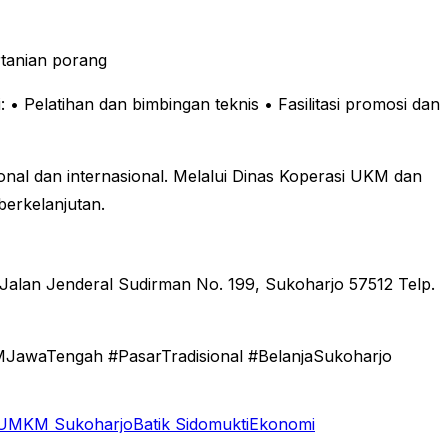
rtanian porang
:
• Pelatihan dan bimbingan teknis
• Fasilitasi promosi dan
onal dan internasional. Melalui Dinas Koperasi UKM dan
erkelanjutan.
Jalan Jenderal Sudirman No. 199, Sukoharjo 57512
Telp.
awaTengah #PasarTradisional #BelanjaSukoharjo
UMKM Sukoharjo
Batik Sidomukti
Ekonomi