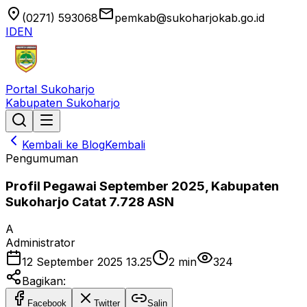
location_on
email
(0271) 593068
pemkab@sukoharjokab.go.id
ID
EN
Portal Sukoharjo
Kabupaten Sukoharjo
Kembali ke Blog
Kembali
Pengumuman
Profil Pegawai September 2025, Kabupaten
Sukoharjo Catat 7.728 ASN
A
Administrator
12 September 2025 13.25
2
min
324
Bagikan:
Facebook
Twitter
Salin