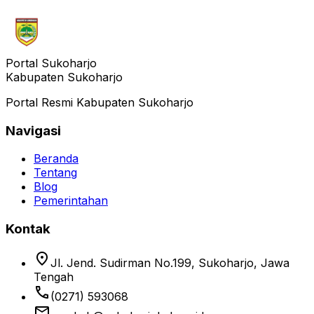
Portal Sukoharjo
Kabupaten Sukoharjo
Portal Resmi Kabupaten Sukoharjo
Navigasi
Beranda
Tentang
Blog
Pemerintahan
Kontak
location_on
Jl. Jend. Sudirman No.199, Sukoharjo, Jawa
Tengah
phone
(0271) 593068
email