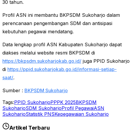
30 tahun.
Profil ASN ini membantu BKPSDM Sukoharjo dalam
perencanaan pengembangan SDM dan antisipasi
kebutuhan pegawai mendatang.
Data lengkap profil ASN Kabupaten Sukoharjo dapat
diakses melalui website resmi BKPSDM di
https://bkpsdm.sukoharjokab.go.id/
juga PPID Sukoharjo
di
https://ppid.sukoharjokab.go.id/informasi-setiap-
saat/
.
Sumber :
BKPSDM Sukoharjo
Tags:
PPID Sukoharjo
PPPK 2025
BKPSDM
Sukoharjo
SDM Sukoharjo
Profil Pegawai
ASN
Sukoharjo
Statistik PNS
Kepegawaian Sukoharjo
Artikel Terbaru