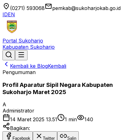
location_on
email
(0271) 593068
pemkab@sukoharjokab.go.id
ID
EN
Portal Sukoharjo
Kabupaten Sukoharjo
Kembali ke Blog
Kembali
Pengumuman
Profil Aparatur Sipil Negara Kabupaten
Sukoharjo Maret 2025
A
Administrator
14 Maret 2025 13.51
1
min
140
Bagikan:
Facebook
Twitter
Salin