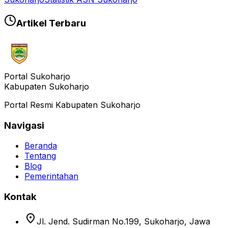
Artikel Terbaru
Portal Sukoharjo
Kabupaten Sukoharjo
Portal Resmi Kabupaten Sukoharjo
Navigasi
Beranda
Tentang
Blog
Pemerintahan
Kontak
location_on
Jl. Jend. Sudirman No.199, Sukoharjo, Jawa