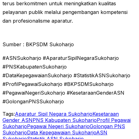
terus berkomitmen untuk meningkatkan kualitas
pelayanan publik melalui pengembangan kompetensi
dan profesionalisme aparatur.
Sumber : BKPSDM Sukoharjo
#ASNSukoharjo #AparaturSipilNegaraSukoharjo
#PNSKabupatenSukoharjo
#DataKepegawaianSukoharjo #StatistikASNSukoharjo
#ProfilPegawaiSukoharjo #BKPSDMSukoharjo
#PegawaiNegeriSukoharjo #KesetaraanGenderASN
#GolonganPNSSukoharjo
Tags:
Aparatur Sipil Negara Sukoharjo
Kesetaraan
Gender ASN
PNS Kabupaten Sukoharjo
Profil Pegawai
Sukoharjo
Pegawai Negeri Sukoharjo
Golongan PNS
Sukoharjo
Data Kepegawaian Sukoharjo
ASN
Sukoharjo
Statistik ASN Sukoharjo