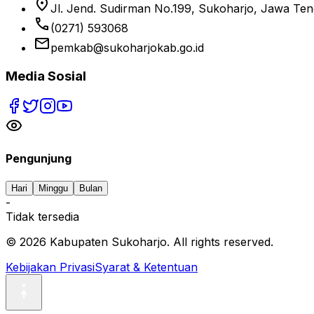
location_on
Jl. Jend. Sudirman No.199, Sukoharjo, Jawa Te
phone
(0271) 593068
email
pemkab@sukoharjokab.go.id
Media Sosial
Pengunjung
Hari
Minggu
Bulan
-
Tidak tersedia
©
2026
Kabupaten Sukoharjo. All rights reserved.
Kebijakan Privasi
Syarat & Ketentuan