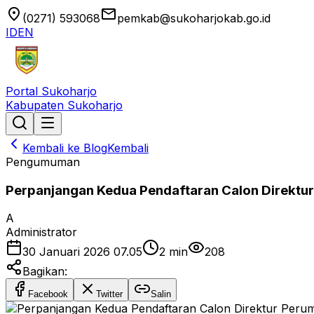
location_on
email
(0271) 593068
pemkab@sukoharjokab.go.id
ID
EN
Portal Sukoharjo
Kabupaten Sukoharjo
Kembali ke Blog
Kembali
Pengumuman
Perpanjangan Kedua Pendaftaran Calon Direktu
A
Administrator
30 Januari 2026 07.05
2
min
208
Bagikan:
Facebook
Twitter
Salin