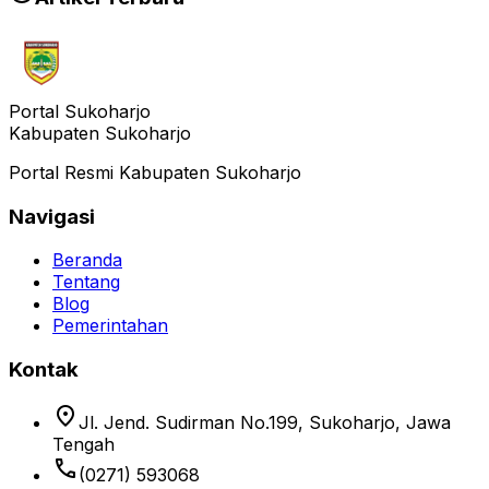
Portal Sukoharjo
Kabupaten Sukoharjo
Portal Resmi Kabupaten Sukoharjo
Navigasi
Beranda
Tentang
Blog
Pemerintahan
Kontak
location_on
Jl. Jend. Sudirman No.199, Sukoharjo, Jawa
Tengah
phone
(0271) 593068