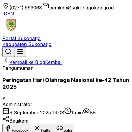
location_on
email
(0271) 593068
pemkab@sukoharjokab.go.id
ID
EN
Portal Sukoharjo
Kabupaten Sukoharjo
Kembali ke Blog
Kembali
Pengumuman
Peringatan Hari Olahraga Nasional ke-42 Tahun
2025
A
Administrator
9 September 2025 13.08
1
min
88
Bagikan:
Facebook
Twitter
Salin