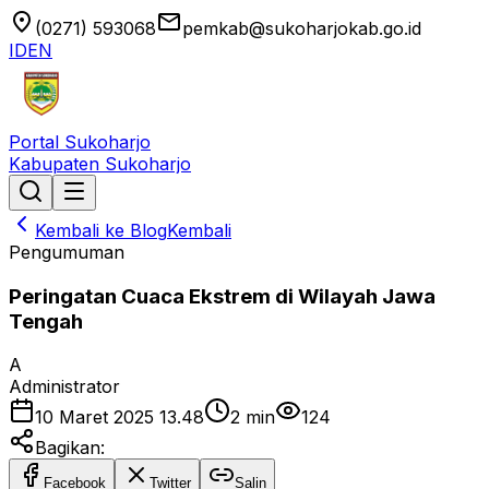
location_on
email
(0271) 593068
pemkab@sukoharjokab.go.id
ID
EN
Portal Sukoharjo
Kabupaten Sukoharjo
Kembali ke Blog
Kembali
Pengumuman
Peringatan Cuaca Ekstrem di Wilayah Jawa
Tengah
A
Administrator
10 Maret 2025 13.48
2
min
124
Bagikan:
Facebook
Twitter
Salin