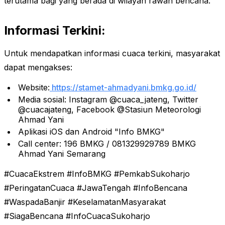
terutama bagi yang berada di wilayah rawan bencana.
Informasi Terkini:
Untuk mendapatkan informasi cuaca terkini, masyarakat
dapat mengakses:
Website:
https://stamet-ahmadyani.bmkg.go.id/
Media sosial: Instagram @cuaca_jateng, Twitter
@cuacajateng, Facebook @Stasiun Meteorologi
Ahmad Yani
Aplikasi iOS dan Android "Info BMKG"
Call center: 196 BMKG / 081329929789 BMKG
Ahmad Yani Semarang
#CuacaEkstrem #InfoBMKG #PemkabSukoharjo
#PeringatanCuaca #JawaTengah #InfoBencana
#WaspadaBanjir #KeselamatanMasyarakat
#SiagaBencana #InfoCuacaSukoharjo