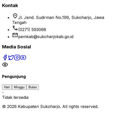
Kontak
location_on
Jl. Jend. Sudirman No.199, Sukoharjo, Jawa
Tengah
phone
(0271) 593068
email
pemkab@sukoharjokab.go.id
Media Sosial
Pengunjung
Hari
Minggu
Bulan
-
Tidak tersedia
©
2026
Kabupaten Sukoharjo. All rights reserved.