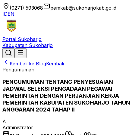
location_on
email
(0271) 593068
pemkab@sukoharjokab.go.id
ID
EN
Portal Sukoharjo
Kabupaten Sukoharjo
Kembali ke Blog
Kembali
Pengumuman
PENGUMUMAN TENTANG PENYESUAIAN
JADWAL SELEKSI PENGADAAN PEGAWAI
PEMERINTAH DENGAN PERJANJIAN KERJA
PEMERINTAH KABUPATEN SUKOHARJO TAHUN
ANGGARAN 2024 TAHAP II
A
Administrator