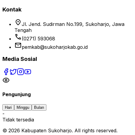
Kontak
location_on
Jl. Jend. Sudirman No.199, Sukoharjo, Jawa
Tengah
phone
(0271) 593068
email
pemkab@sukoharjokab.go.id
Media Sosial
Pengunjung
Hari
Minggu
Bulan
-
Tidak tersedia
©
2026
Kabupaten Sukoharjo. All rights reserved.