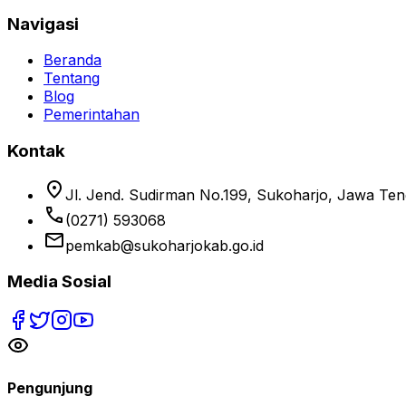
Navigasi
Beranda
Tentang
Blog
Pemerintahan
Kontak
location_on
Jl. Jend. Sudirman No.199, Sukoharjo, Jawa Te
phone
(0271) 593068
email
pemkab@sukoharjokab.go.id
Media Sosial
Pengunjung