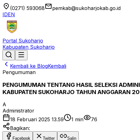
location_on
email
(0271) 593068
pemkab@sukoharjokab.go.id
ID
EN
Portal Sukoharjo
Kabupaten Sukoharjo
Kembali ke Blog
Kembali
Pengumuman
PENGUMUMAN TENTANG HASIL SELEKSI ADMIN
KABUPATEN SUKOHARJO TAHUN ANGGARAN 20
A
Administrator
18 Februari 2025 13.59
1
min
76
Bagikan:
Facebook
Twitter
Salin