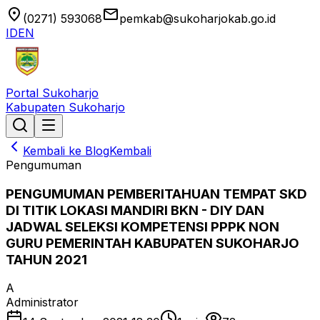
location_on
email
(0271) 593068
pemkab@sukoharjokab.go.id
ID
EN
Portal Sukoharjo
Kabupaten Sukoharjo
Kembali ke Blog
Kembali
Pengumuman
PENGUMUMAN PEMBERITAHUAN TEMPAT SKD
DI TITIK LOKASI MANDIRI BKN - DIY DAN
JADWAL SELEKSI KOMPETENSI PPPK NON
GURU PEMERINTAH KABUPATEN SUKOHARJO
TAHUN 2021
A
Administrator