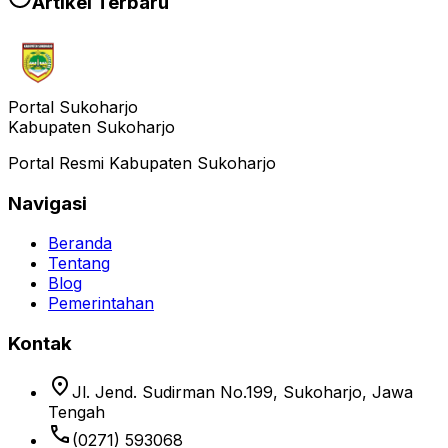
Artikel Terbaru
Portal Sukoharjo
Kabupaten Sukoharjo
Portal Resmi Kabupaten Sukoharjo
Navigasi
Beranda
Tentang
Blog
Pemerintahan
Kontak
location_on
Jl. Jend. Sudirman No.199, Sukoharjo, Jawa
Tengah
phone
(0271) 593068