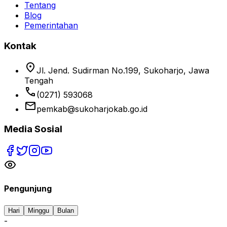
Tentang
Blog
Pemerintahan
Kontak
location_on
Jl. Jend. Sudirman No.199, Sukoharjo, Jawa
Tengah
phone
(0271) 593068
email
pemkab@sukoharjokab.go.id
Media Sosial
Pengunjung
Hari
Minggu
Bulan
-