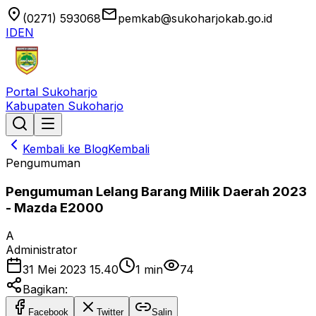
location_on
email
(0271) 593068
pemkab@sukoharjokab.go.id
ID
EN
Portal Sukoharjo
Kabupaten Sukoharjo
Kembali ke Blog
Kembali
Pengumuman
Pengumuman Lelang Barang Milik Daerah 2023
- Mazda E2000
A
Administrator
31 Mei 2023 15.40
1
min
74
Bagikan:
Facebook
Twitter
Salin