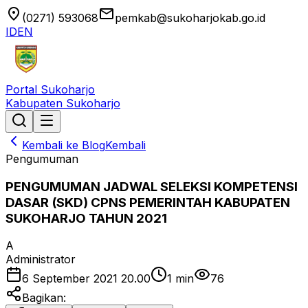
location_on
email
(0271) 593068
pemkab@sukoharjokab.go.id
ID
EN
Portal Sukoharjo
Kabupaten Sukoharjo
Kembali ke Blog
Kembali
Pengumuman
PENGUMUMAN JADWAL SELEKSI KOMPETENSI
DASAR (SKD) CPNS PEMERINTAH KABUPATEN
SUKOHARJO TAHUN 2021
A
Administrator
6 September 2021 20.00
1
min
76
Bagikan: