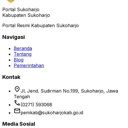
Portal Sukoharjo
Kabupaten Sukoharjo
Portal Resmi Kabupaten Sukoharjo
Navigasi
Beranda
Tentang
Blog
Pemerintahan
Kontak
location_on
Jl. Jend. Sudirman No.199, Sukoharjo, Jawa
Tengah
phone
(0271) 593068
email
pemkab@sukoharjokab.go.id
Media Sosial