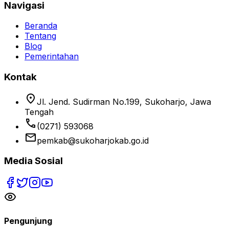
Navigasi
Beranda
Tentang
Blog
Pemerintahan
Kontak
location_on
Jl. Jend. Sudirman No.199, Sukoharjo, Jawa
Tengah
phone
(0271) 593068
email
pemkab@sukoharjokab.go.id
Media Sosial
Pengunjung