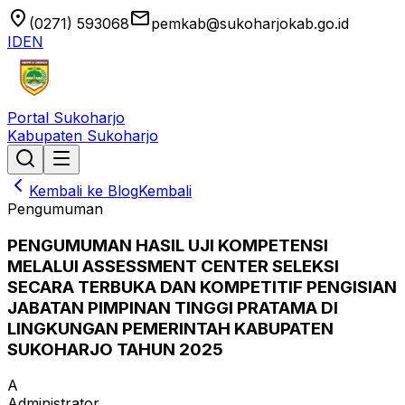
location_on
email
(0271) 593068
pemkab@sukoharjokab.go.id
ID
EN
Portal Sukoharjo
Kabupaten Sukoharjo
Kembali ke Blog
Kembali
Pengumuman
PENGUMUMAN HASIL UJI KOMPETENSI
MELALUI ASSESSMENT CENTER SELEKSI
SECARA TERBUKA DAN KOMPETITIF PENGISIAN
JABATAN PIMPINAN TINGGI PRATAMA DI
LINGKUNGAN PEMERINTAH KABUPATEN
SUKOHARJO TAHUN 2025
A
Administrator