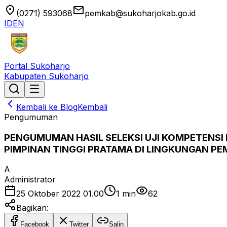
location_on
email
(0271) 593068
pemkab@sukoharjokab.go.id
ID
EN
Portal Sukoharjo
Kabupaten Sukoharjo
Kembali ke Blog
Kembali
Pengumuman
PENGUMUMAN HASIL SELEKSI UJI KOMPETENSI 
PIMPINAN TINGGI PRATAMA DI LINGKUNGAN P
A
Administrator
25 Oktober 2022 01.00
1
min
62
Bagikan:
Facebook
Twitter
Salin