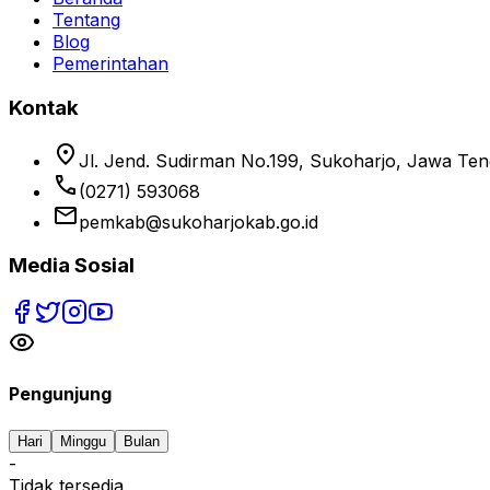
Tentang
Blog
Pemerintahan
Kontak
location_on
Jl. Jend. Sudirman No.199, Sukoharjo, Jawa Te
phone
(0271) 593068
email
pemkab@sukoharjokab.go.id
Media Sosial
Pengunjung
Hari
Minggu
Bulan
-
Tidak tersedia