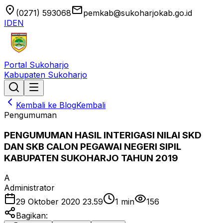
location_on
email
(0271) 593068
pemkab@sukoharjokab.go.id
ID
EN
Portal Sukoharjo
Kabupaten Sukoharjo
Kembali ke Blog
Kembali
Pengumuman
PENGUMUMAN HASIL INTERIGASI NILAI SKD
DAN SKB CALON PEGAWAI NEGERI SIPIL
KABUPATEN SUKOHARJO TAHUN 2019
A
Administrator
29 Oktober 2020 23.59
1
min
156
Bagikan: