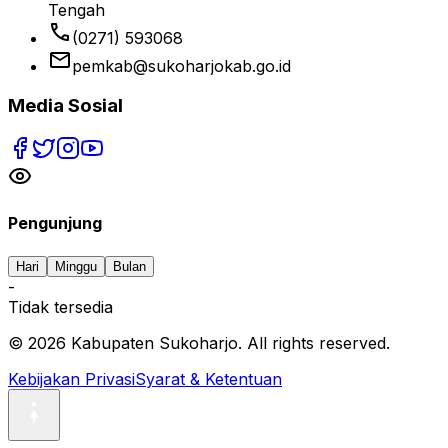
Tengah
phone
(0271) 593068
email
pemkab@sukoharjokab.go.id
Media Sosial
Pengunjung
Hari
Minggu
Bulan
-
Tidak tersedia
©
2026
Kabupaten Sukoharjo. All rights reserved.
Kebijakan Privasi
Syarat & Ketentuan