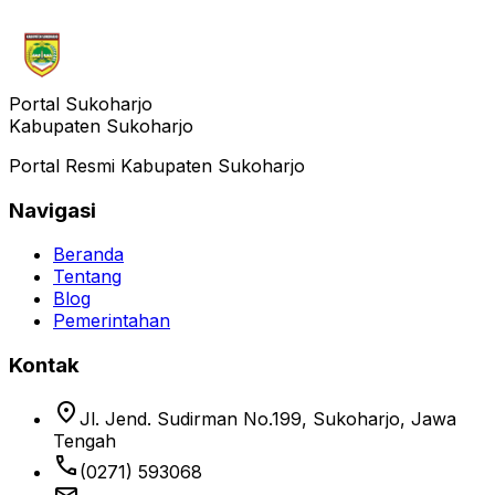
Portal Sukoharjo
Kabupaten Sukoharjo
Portal Resmi Kabupaten Sukoharjo
Navigasi
Beranda
Tentang
Blog
Pemerintahan
Kontak
location_on
Jl. Jend. Sudirman No.199, Sukoharjo, Jawa
Tengah
phone
(0271) 593068