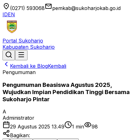
location_on
email
(0271) 593068
pemkab@sukoharjokab.go.id
ID
EN
Portal Sukoharjo
Kabupaten Sukoharjo
Kembali ke Blog
Kembali
Pengumuman
Pengumuman Beasiswa Agustus 2025,
Wujudkan Impian Pendidikan Tinggi Bersama
Sukoharjo Pintar
A
Administrator
29 Agustus 2025 13.49
1
min
98
Bagikan: