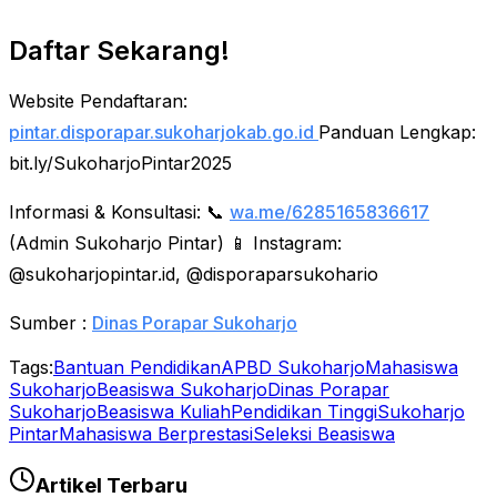
Daftar Sekarang!
Website Pendaftaran:
pintar.disporapar.sukoharjokab.go.id
Panduan Lengkap:
bit.ly/SukoharjoPintar2025
Informasi & Konsultasi:
📞
wa.me/6285165836617
(Admin Sukoharjo Pintar)
📱 Instagram:
@sukoharjopintar.id, @disporaparsukohario
Sumber :
Dinas Porapar Sukoharjo
Tags:
Bantuan Pendidikan
APBD Sukoharjo
Mahasiswa
Sukoharjo
Beasiswa Sukoharjo
Dinas Porapar
Sukoharjo
Beasiswa Kuliah
Pendidikan Tinggi
Sukoharjo
Pintar
Mahasiswa Berprestasi
Seleksi Beasiswa
Artikel Terbaru