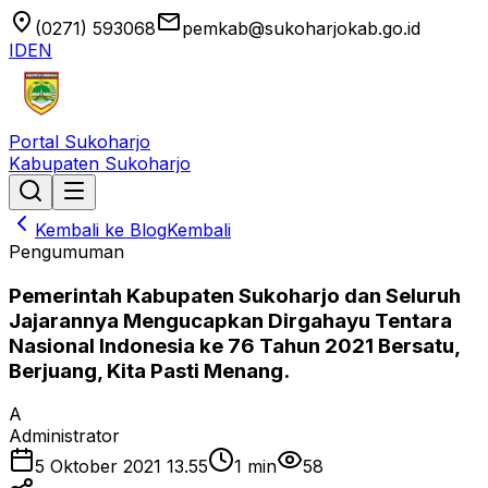
location_on
email
(0271) 593068
pemkab@sukoharjokab.go.id
ID
EN
Portal Sukoharjo
Kabupaten Sukoharjo
Kembali ke Blog
Kembali
Pengumuman
Pemerintah Kabupaten Sukoharjo dan Seluruh
Jajarannya Mengucapkan Dirgahayu Tentara
Nasional Indonesia ke 76 Tahun 2021 Bersatu,
Berjuang, Kita Pasti Menang.
A
Administrator
5 Oktober 2021 13.55
1
min
58