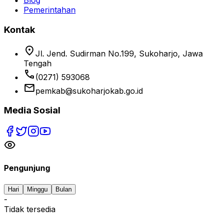
Blog
Pemerintahan
Kontak
location_on
Jl. Jend. Sudirman No.199, Sukoharjo, Jawa
Tengah
phone
(0271) 593068
email
pemkab@sukoharjokab.go.id
Media Sosial
Pengunjung
Hari
Minggu
Bulan
-
Tidak tersedia