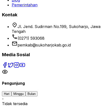
Blog
Pemerintahan
Kontak
location_on
Jl. Jend. Sudirman No.199, Sukoharjo, Jawa
Tengah
phone
(0271) 593068
email
pemkab@sukoharjokab.go.id
Media Sosial
Pengunjung
Hari
Minggu
Bulan
-
Tidak tersedia