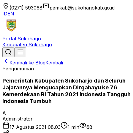
location_on
email
(0271) 593068
pemkab@sukoharjokab.go.id
ID
EN
Portal Sukoharjo
Kabupaten Sukoharjo
Kembali ke Blog
Kembali
Pengumuman
Pemerintah Kabupaten Sukoharjo dan Seluruh
Jajarannya Mengucapkan Dirgahayu ke 76
Kemerdekaan RI Tahun 2021 Indonesia Tangguh
Indonesia Tumbuh
A
Administrator
17 Agustus 2021 08.03
1
min
68