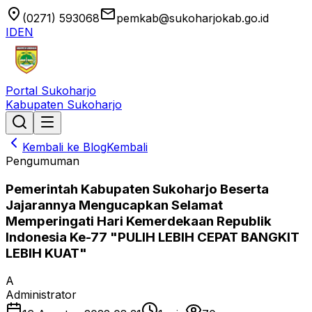
location_on
email
(0271) 593068
pemkab@sukoharjokab.go.id
ID
EN
Portal Sukoharjo
Kabupaten Sukoharjo
Kembali ke Blog
Kembali
Pengumuman
Pemerintah Kabupaten Sukoharjo Beserta
Jajarannya Mengucapkan Selamat
Memperingati Hari Kemerdekaan Republik
Indonesia Ke-77 "PULIH LEBIH CEPAT BANGKIT
LEBIH KUAT"
A
Administrator