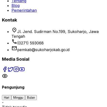
Tentang
Blog
Pemerintahan
Kontak
location_on
Jl. Jend. Sudirman No.199, Sukoharjo, Jawa
Tengah
phone
(0271) 593068
email
pemkab@sukoharjokab.go.id
Media Sosial
Pengunjung
Hari
Minggu
Bulan
-