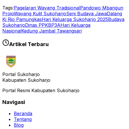
Tags:
Pagelaran Wayang Tradisional
Pandowo Mbangun
Projo
Wayang Kulit Sukoharjo
Seni Budaya Jawa
Dalang
Ki Rio Pamungkas
Hari Keluarga Sukoharjo 2025
Budaya
Sukoharjo
Dinas PPKBP3A
Hari Keluarga
Nasional
Kedung Jambal Tawangsari
Artikel Terbaru
Portal Sukoharjo
Kabupaten Sukoharjo
Portal Resmi Kabupaten Sukoharjo
Navigasi
Beranda
Tentang
Blog