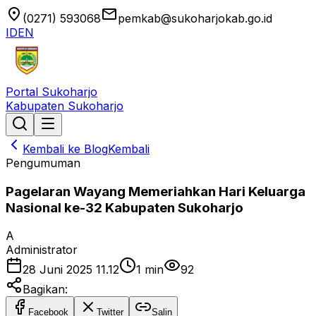
location_on
email
(0271) 593068
pemkab@sukoharjokab.go.id
ID
EN
Portal Sukoharjo
Kabupaten Sukoharjo
Kembali ke Blog
Kembali
Pengumuman
Pagelaran Wayang Memeriahkan Hari Keluarga
Nasional ke-32 Kabupaten Sukoharjo
A
Administrator
28 Juni 2025 11.12
1
min
92
Bagikan:
Facebook
Twitter
Salin