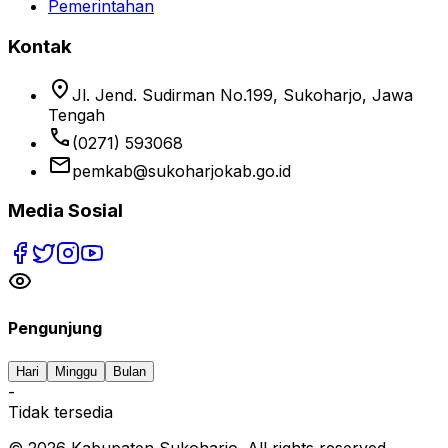
Pemerintahan
Kontak
location_on
Jl. Jend. Sudirman No.199, Sukoharjo, Jawa
Tengah
phone
(0271) 593068
email
pemkab@sukoharjokab.go.id
Media Sosial
Pengunjung
Hari
Minggu
Bulan
-
Tidak tersedia
©
2026
Kabupaten Sukoharjo. All rights reserved.